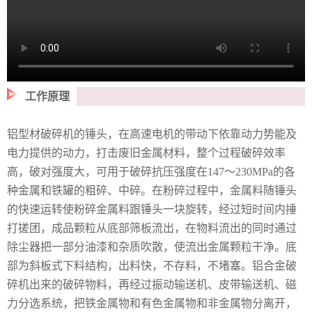
工作原理
铝型材破碎机的锤头，在高速电机的带动下依靠动力势能及
电力提供的动力，打击废旧金属材料，整个过程破碎效率
高，破对强度大，可用于破碎抗压强度在147～230MPa的各
种金属和铁罐的粗碎、中碎。在粉碎过程中，金属料随锤头
的快速运转使粉碎金属料跟锤头一块旋转，经过短时间内捶
打搓团，成品颗粒从底部筛板流出，在物料流出的同时通过
除尘器把一部分油漆和杂质吹散，使流出金属颗粒干净。底
部为斜板式下料结构，出料快，不存料，不堵塞。铝合金破
碎机出来的破碎物料，再经过振动输送机、皮带输送机、磁
力分选系统，把铁金属物和有色金属物和非金属物分离开，