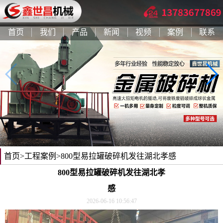
首页
我们
产品
新闻
视频
案例
联系
首页
>
工程案例
>800型易拉罐破碎机发往湖北孝感
800型易拉罐破碎机发往湖北孝
感
2026-06-16 10:56:47