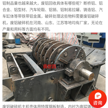
铝制品量也越来越大，废铝回收具体有哪些呢？断桥铝、铝
合金、铝型材、汽车轮毂、铝销、铝制易拉罐、铸造铝、汽
车缸体等带铁带铝金属，破碎处理这些物料需要废铝破碎
机，废铝破碎机在河南、山东、江苏等地均有厂家，无论在
产量和用料等方面均有不同。
废铝破碎机主机壳体用特厚钢板制造，内衬为高锰铸钢件，